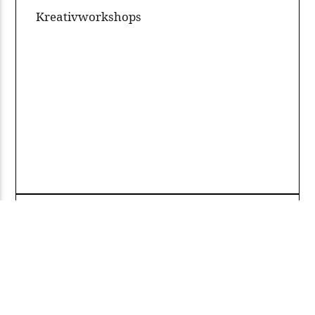
Kreativworkshops
Ev
Experimentelle Verfahren